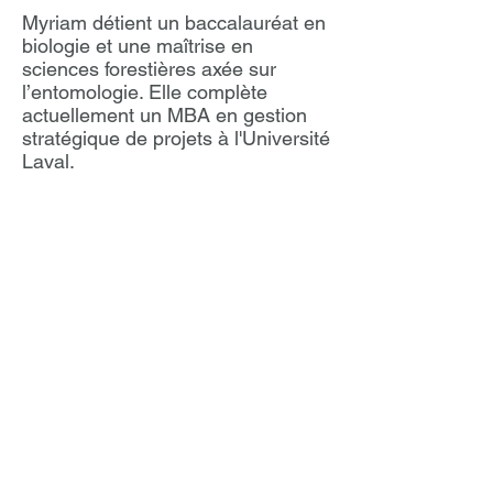
Myriam détient un baccalauréat en
biologie et une maîtrise en
sciences forestières axée sur
l’entomologie. Elle complète
actuellement un MBA en gestion
stratégique de projets à l'Université
Laval.
©
Consortium
québécois de
soins
intelligents
Nous remercions le Ministère de
l’Économie et de l'Innovation et le
Fonds d’accélération des
collaborations en santé pour leur
soutien financier.